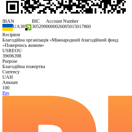
IBAN
BIC
Account Number
UA
38
305299
00000
2600
5015017860
Recipient
Благодійна організація «Міжнародний благодійний фонд
«Повернись живим»
USREOU
39696398
Purpose
Благодійна пожертва
Currency
UAH
Amount
100
Pay