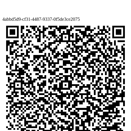
Благодійна пожертва — Благодійна організація
«Міжнародний благодійний фонд «Повернись живим»
4abbd5d9-cf31-4487-9337-0f5de3ce2075