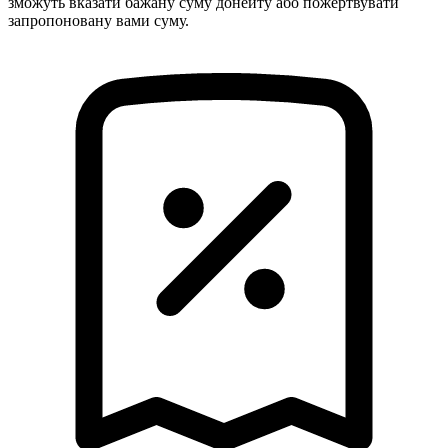
зможуть вказати бажану суму донейту або пожертвувати
запропоновану вами суму.