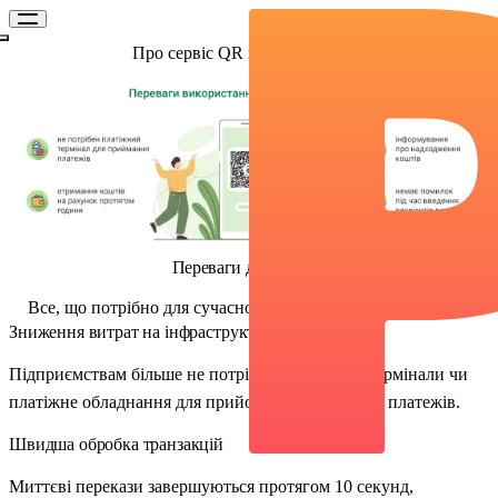
Про сервіс QR кодів для IBAN
Переваги для бізнесу
Все, що потрібно для сучасного бізнесу — і навіть більше.
Зниження витрат на інфраструктуру
Підприємствам більше не потрібні дорогі POS-термінали чи
платіжне обладнання для прийому безготівкових платежів.
Швидша обробка транзакцій
Миттєві перекази завершуються протягом 10 секунд,