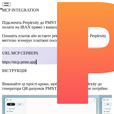
MCP INTEGRATION
Генеруйте рахунки з Perplexity
Підключіть Perplexity до PMNT та створюйте QR-коди для
оплати на IBAN прямо з ваших діалогів.
Опишіть платіж або вставте реквізити рахунку — Perplexity
миттєво згенерує платіжні посилання.
URL MCP СЕРВЕРА
https://mcp.pmnt.app
ІНСТРУКЦІЯ
Налаштування за хвилини
Виконайте ці прості кроки, щоб підключити Perplexity до
генератора QR-рахунків PMNT. Програмування не потрібне.