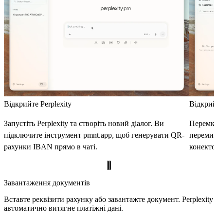
Відкрийте Perplexity
Відкрий
Запустіть Perplexity та створіть новий діалог. Ви
Перемкн
підключите інструмент pmnt.app, щоб генерувати QR-
перемика
рахунки IBAN прямо в чаті.
конекто
Що ви можете зробити
Завантаження документів
Вставте реквізити рахунку або завантажте документ. Perplexity
автоматично витягне платіжні дані.