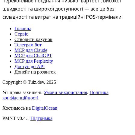
переконливе поєднання низької вартості, високої
швидкості та широкої доступності — все це без
складності та витрат на традиційні POS-термінали.
Головна
Сервіс
Створити рахунок
Телеграм бот
MCP для Claude
MCP для ChatGPT
MCP для Perplexity
Доступ до API
Донейт на розвиток
Copyright © Tulz.dev, 2025
Усі права захищені.
Умови використання
.
Політика
конфіденційності
.
Хостимось на
DigitalOcean
PMNT v0.4.1
Підтримка