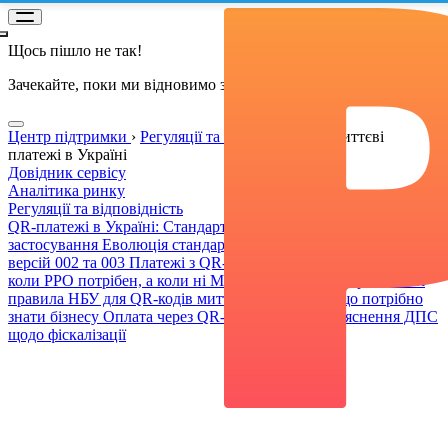
Щось пішло не так!
Зачекайте, поки ми відновимо зʼєднання
Центр підтримки
›
Регуляції та відповідність
›
Миттєві
платежі в Україні
Довідник сервісу
Аналітика ринку
Регуляції та відповідність
QR-платежі в Україні: Стандарти НБУ та практичне
застосування
Еволюція стандарту QR-кодів НБУ: порівняння
версій 002 та 003
Платежі з QR-кодом та фіскальна реєстрація:
коли РРО потрібен, а коли ні
Миттєві платежі в Україні
Нові
правила НБУ для QR-кодів миттєвих переказів: що потрібно
знати бізнесу
Оплата через QR-код: офіційне роз'яснення ДПС
щодо фіскалізації