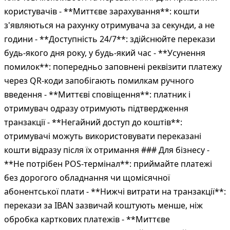
користувачів - **Миттєве зарахування**: кошти
з'являються на рахунку отримувача за секунди, а не
години - **Доступність 24/7**: здійснюйте перекази
будь-якого дня року, у будь-який час - **Усунення
помилок**: попередньо заповнені реквізити платежу
через QR-коди запобігають помилкам ручного
введення - **Миттєві сповіщення**: платник і
отримувач одразу отримують підтвердження
транзакції - **Негайний доступ до коштів**:
отримувачі можуть використовувати переказані
кошти відразу після їх отримання ### Для бізнесу -
**Не потрібен POS-термінал**: приймайте платежі
без дорогого обладнання чи щомісячної
абонентської плати - **Нижчі витрати на транзакції**:
перекази за IBAN зазвичай коштують менше, ніж
обробка карткових платежів - **Миттєве