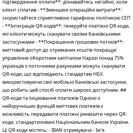
підтвердження оплати**: дізнавайтесь негайно, коли
клієнт сплатив - **Зменшені операційні витрати**:
скористайтеся сприятливою тарифною політикою СЕП
- **Інтеграція QR-кодів**: генеруйте платіжні QR-коди,
які клієнти можуть сканувати своїми банківськими
застосунками - **Покращення грошових потоків**:
миттєвий доступ до отриманих коштів покращує
управління оборотним капіталом Наразі понад 75%
українців з поточними рахунками можуть сканувати
QR-коди, що відповідають стандартам НБУ,
використовуючи свої мобільні банківські застосунки,
що робить цей спосіб оплати широко доступним. ##
QR-коди та ініціювання платежів Однією з
найзручніших функцій миттєвих платежів є
можливість передавати платіжні реквізити через QR-
коди, стандартизовані Національним банком України.
Ці QR-коди містять: - IBAN отримувача - Ім'я