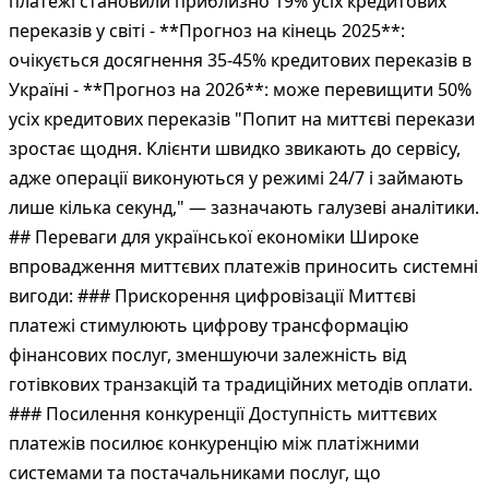
платежі становили приблизно 19% усіх кредитових
переказів у світі - **Прогноз на кінець 2025**:
очікується досягнення 35-45% кредитових переказів в
Україні - **Прогноз на 2026**: може перевищити 50%
усіх кредитових переказів "Попит на миттєві перекази
зростає щодня. Клієнти швидко звикають до сервісу,
адже операції виконуються у режимі 24/7 і займають
лише кілька секунд," — зазначають галузеві аналітики.
## Переваги для української економіки Широке
впровадження миттєвих платежів приносить системні
вигоди: ### Прискорення цифровізації Миттєві
платежі стимулюють цифрову трансформацію
фінансових послуг, зменшуючи залежність від
готівкових транзакцій та традиційних методів оплати.
### Посилення конкуренції Доступність миттєвих
платежів посилює конкуренцію між платіжними
системами та постачальниками послуг, що