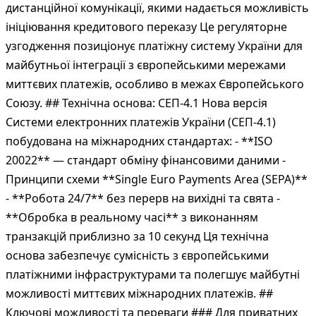
дистанційної комунікації, якими надається можливість
ініціювання кредитового переказу Це регуляторне
узгодження позиціонує платіжну систему України для
майбутньої інтеграції з європейськими мережами
миттєвих платежів, особливо в межах Європейського
Союзу. ## Технічна основа: СЕП-4.1 Нова версія
Системи електронних платежів України (СЕП-4.1)
побудована на міжнародних стандартах: - **ISO
20022** — стандарт обміну фінансовими даними -
Принципи схеми **Single Euro Payments Area (SEPA)**
- **Робота 24/7** без перерв на вихідні та свята -
**Обробка в реальному часі** з виконанням
транзакцій приблизно за 10 секунд Ця технічна
основа забезпечує сумісність з європейськими
платіжними інфраструктурами та полегшує майбутні
можливості миттєвих міжнародних платежів. ##
Ключові можливості та переваги ### Для приватних