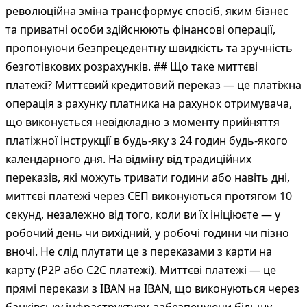
революційна зміна трансформує спосіб, яким бізнес
та приватні особи здійснюють фінансові операції,
пропонуючи безпрецедентну швидкість та зручність
безготівкових розрахунків. ## Що таке миттєві
платежі? Миттєвий кредитовий переказ — це платіжна
операція з рахунку платника на рахунок отримувача,
що виконується невідкладно з моменту прийняття
платіжної інструкції в будь-яку з 24 годин будь-якого
календарного дня. На відміну від традиційних
переказів, які можуть тривати години або навіть дні,
миттєві платежі через СЕП виконуються протягом 10
секунд, незалежно від того, коли ви їх ініціюєте — у
робочий день чи вихідний, у робочі години чи пізно
вночі. Не слід плутати це з переказами з карти на
карту (P2P або C2C платежі). Миттєві платежі — це
прямі перекази з IBAN на IBAN, що виконуються через