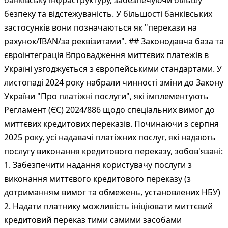
банківську інфраструктуру, забезпечуючи більшу
безпеку та відстежуваність. У більшості банківських
застосунків вони позначаються як "перекази на
рахунок/IBAN/за реквізитами". ## Законодавча база та
євроінтеграція Впровадження миттєвих платежів в
Україні узгоджується з європейськими стандартами. У
листопаді 2024 року набрали чинності зміни до Закону
України "Про платіжні послуги", які імплементують
Регламент (ЄС) 2024/886 щодо спеціальних вимог до
миттєвих кредитових переказів. Починаючи з серпня
2025 року, усі надавачі платіжних послуг, які надають
послугу виконання кредитового переказу, зобов'язані:
1. Забезпечити надання користувачу послуги з
виконання миттєвого кредитового переказу (з
дотриманням вимог та обмежень, установлених НБУ)
2. Надати платнику можливість ініціювати миттєвий
кредитовий переказ тими самими засобами