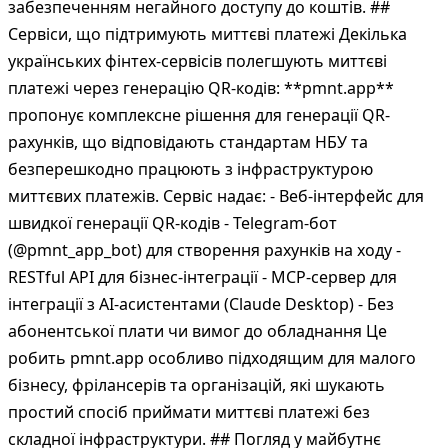
забезпеченням негайного доступу до коштів. ##
Сервіси, що підтримують миттєві платежі Декілька
українських фінтех-сервісів полегшують миттєві
платежі через генерацію QR-кодів: **pmnt.app**
пропонує комплексне рішення для генерації QR-
рахунків, що відповідають стандартам НБУ та
безперешкодно працюють з інфраструктурою
миттєвих платежів. Сервіс надає: - Веб-інтерфейс для
швидкої генерації QR-кодів - Telegram-бот
(@pmnt_app_bot) для створення рахунків на ходу -
RESTful API для бізнес-інтеграції - MCP-сервер для
інтеграції з AI-асистентами (Claude Desktop) - Без
абонентської плати чи вимог до обладнання Це
робить pmnt.app особливо підходящим для малого
бізнесу, фрілансерів та організацій, які шукають
простий спосіб приймати миттєві платежі без
складної інфраструктури. ## Погляд у майбутнє