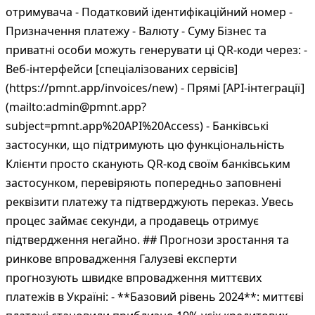
отримувача - Податковий ідентифікаційний номер -
Призначення платежу - Валюту - Суму Бізнес та
приватні особи можуть генерувати ці QR-коди через: -
Веб-інтерфейси [спеціалізованих сервісів]
(https://pmnt.app/invoices/new) - Прямі [API-інтеграції]
(mailto:admin@pmnt.app?
subject=pmnt.app%20API%20Access) - Банківські
застосунки, що підтримують цю функціональність
Клієнти просто сканують QR-код своїм банківським
застосунком, перевіряють попередньо заповнені
реквізити платежу та підтверджують переказ. Увесь
процес займає секунди, а продавець отримує
підтвердження негайно. ## Прогнози зростання та
ринкове впровадження Галузеві експерти
прогнозують швидке впровадження миттєвих
платежів в Україні: - **Базовий рівень 2024**: миттєві